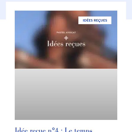
IDÉES REÇUES
Idée reçue n°4 : Le temps