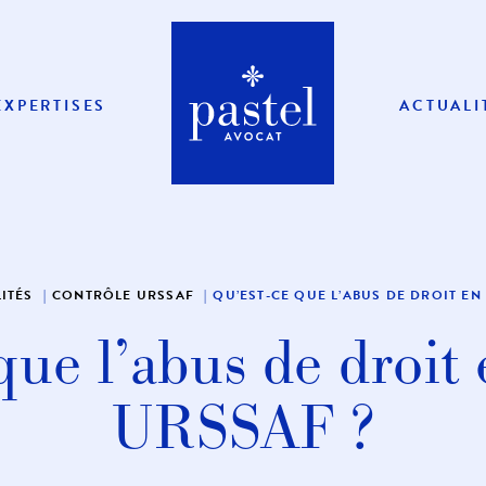
EXPERTISES
ACTUALI
ITÉS
CONTRÔLE URSSAF
QU’EST-CE QUE L’ABUS DE DROIT EN
que l’abus de droit
URSSAF ?